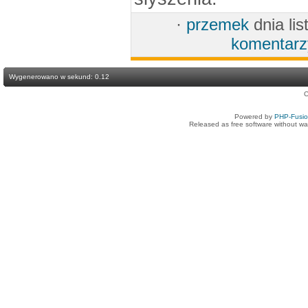
·
przemek
dnia li
komentarz
Wygenerowano w sekund: 0.12
C
Powered by
PHP-Fusi
Released as free software without wa