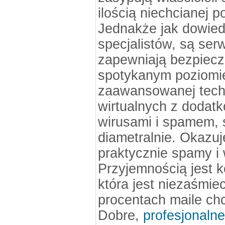
ilością niechcianej 
Jednakże jak dowied
specjalistów, są ser
zapewniają bezpiec
spotykanym poziomi
zaawansowanej tech
wirtualnych z dodat
wirusami i spamem, s
diametralnie. Okazu
praktycznie spamy i 
Przyjemnością jest ko
która jest niezaśmie
procentach maile ch
Dobre,
profesjonaln