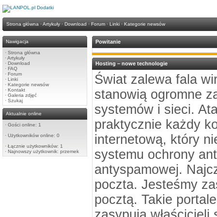
Strona główna
·
Artykuły
·
Download
·
Forum
·
Linki
·
Kategorie newsów
Nawigacja
Powitanie
·
Strona główna
·
Artykuły
·
Download
Hosting – nowe technologie
·
FAQ
·
Forum
Świat zalewa fala w
·
Linki
·
Kategorie newsów
·
Kontakt
stanowią ogromne za
·
Galeria zdjęć
·
Szukaj
systemów i sieci. At
Aktualnie online
praktycznie każdy k
·
Gości online: 1
internetową, który n
·
Użytkowników online: 0
·
Łącznie użytkowników: 1
systemu ochrony ant
·
Najnowszy użytkownik:
przemek
antyspamowej. Najcz
poczta. Jesteśmy za
pocztą. Takie portale 
zasypują właścicieli