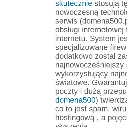
skutecznie
stosują t
nowoczesną technolo
serwis (domena500.pl)
obsługi internetowej
internetu. System je
specjalizowane firew
dodatkowo został z
najnowocześniejszy 
wykorzystujący najn
światowe. Gwarantu
poczty i dużą przepu
domena500
) twierdz
co to jest spam, wir
hostingową , a pojęci
słyszenia.